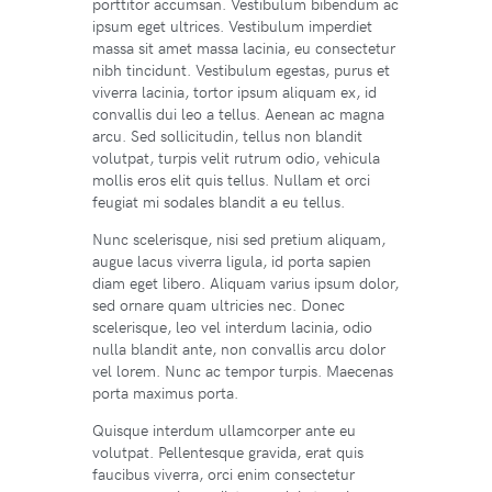
porttitor accumsan. Vestibulum bibendum ac
ipsum eget ultrices. Vestibulum imperdiet
massa sit amet massa lacinia, eu consectetur
nibh tincidunt. Vestibulum egestas, purus et
viverra lacinia, tortor ipsum aliquam ex, id
convallis dui leo a tellus. Aenean ac magna
arcu. Sed sollicitudin, tellus non blandit
volutpat, turpis velit rutrum odio, vehicula
mollis eros elit quis tellus. Nullam et orci
feugiat mi sodales blandit a eu tellus.
Nunc scelerisque, nisi sed pretium aliquam,
augue lacus viverra ligula, id porta sapien
diam eget libero. Aliquam varius ipsum dolor,
sed ornare quam ultricies nec. Donec
scelerisque, leo vel interdum lacinia, odio
nulla blandit ante, non convallis arcu dolor
vel lorem. Nunc ac tempor turpis. Maecenas
porta maximus porta.
Quisque interdum ullamcorper ante eu
volutpat. Pellentesque gravida, erat quis
faucibus viverra, orci enim consectetur