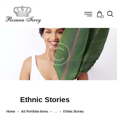
0
Ethnic Stories
Home
All Portfolio items
...
Ethnic Stories