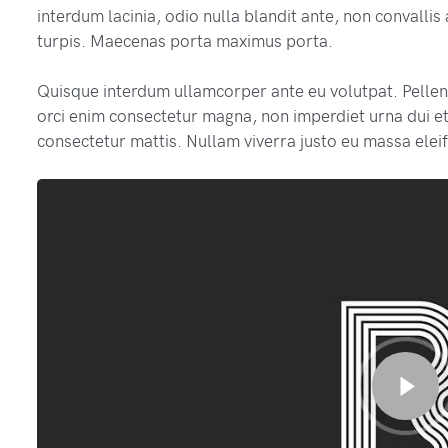
interdum lacinia, odio nulla blandit ante, non convalli
turpis. Maecenas porta maximus porta.
Quisque interdum ullamcorper ante eu volutpat. Pellent
orci enim consectetur magna, non imperdiet urna dui et
consectetur mattis. Nullam viverra justo eu massa elei