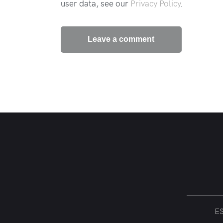
user data, see our
Privacy Policy
.
ES